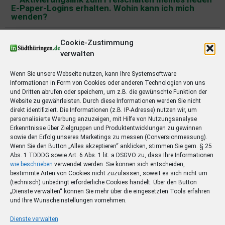
E-Paper-Logins erhalten. Wohin kann ich mich
wenden?
2. Wie erhalte ich Änderungen an der App?
Cookie-Zustimmung
verwalten
3. Wie aktualisiere ich meine E-Paper-App?
Wenn Sie unsere Webseite nutzen, kann Ihre Systemsoftware
4. Ist die App kostenpflichtig?
Informationen in Form von Cookies oder anderen Technologien von uns
und Dritten abrufen oder speichern, um z.B. die gewünschte Funktion der
5. Wo finde ich die aktuellen Nachrichten?
Website zu gewährleisten. Durch diese Informationen werden Sie nicht
direkt identifiziert. Die Informationen (z.B. IP-Adresse) nutzen wir, um
personalisierte Werbung anzuzeigen, mit Hilfe von Nutzungsanalyse
6. Wo finde ich das Archiv?
Erkenntnisse über Zielgruppen und Produktentwicklungen zu gewinnen
sowie den Erfolg unseres Marketings zu messen (Conversionmessung).
7. Kann ich das E-Paper auch offline lesen?
Wenn Sie den Button „Alles akzeptieren“ anklicken, stimmen Sie gem. § 25
Abs. 1 TDDDG sowie Art. 6 Abs. 1 lit. a DSGVO zu, dass Ihre Informationen
8. Wie navigiere ich innerhalb der E-Paper-
wie beschrieben
verwendet werden. Sie können sich entscheiden,
Ausgabe?
bestimmte Arten von Cookies nicht zuzulassen, soweit es sich nicht um
(technisch) unbedingt erforderliche Cookies handelt. Über den Button
„Dienste verwalten“ können Sie mehr über die eingesetzten Tools erfahren
9. Wie kann ich die Schriftgröße ändern?
und Ihre Wunscheinstellungen vornehmen.
10. Kann ich Nachrichteninhalte auch
Dienste verwalten
ausdrucken?