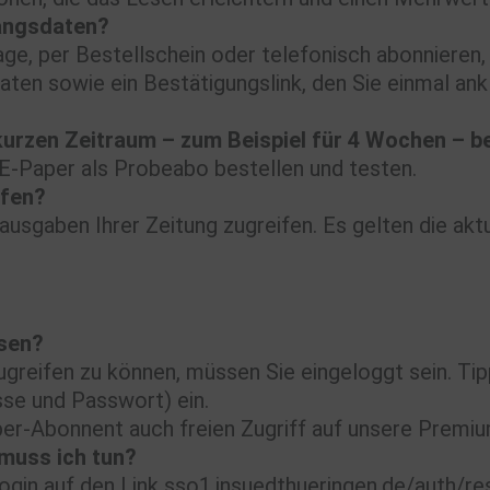
angsdaten?
e, per Bestellschein oder telefonisch abonnieren,
ten sowie ein Bestätigungslink, den Sie einmal ank
kurzen Zeitraum – zum Beispiel für 4 Wochen – b
E-Paper als Probeabo bestellen und testen.
ffen?
sgaben Ihrer Zeitung zugreifen. Es gelten die aktue
esen?
greifen zu können, müssen Sie eingeloggt sein. Ti
se und Passwort) ein.
per-Abonnent auch freien Zugriff auf unsere Premi
muss ich tun?
ogin auf den Link sso1.insuedthueringen.de/auth/re