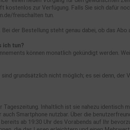
ice“ einen neuen Vorgang für den gewünschten Zeit
ft kostenlos zur Verfügung. Falls Sie sich dafür no
.de/freischalten tun.
 Bei der Bestellung steht genau dabei, ob das Abo 
 ich tun?
nements können monatlich gekündigt werden. Wei
nd grundsätzlich nicht möglich; es sei denn, der V
er Tageszeitung. Inhaltlich ist sie nahezu identisch
r auch Smartphone nutzbar. Über die benutzerfreund
bereits ab 19:30 Uhr des Vorabends auf Ihr bevorzu
onen, die das Lesen erleichtern und einen Mehrwert