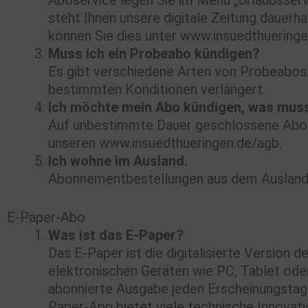
Aboservice legen Sie im Menü „Urlaubsserv
steht Ihnen unsere digitale Zeitung dauerha
können Sie dies unter www.insuedthueringen
Muss ich ein Probeabo kündigen?
Es gibt verschiedene Arten von Probeabos.
bestimmten Konditionen verlängert.
Ich möchte mein Abo kündigen, was muss
Auf unbestimmte Dauer geschlossene Abon
unseren www.insuedthueringen.de/agb.
Ich wohne im Ausland.
Abonnementbestellungen aus dem Ausland si
E-Paper-Abo
Was ist das E-Paper?
Das E-Paper ist die digitalisierte Version d
elektronischen Geräten wie PC, Tablet ode
abonnierte Ausgabe jeden Erscheinungstag 
Paper-App bietet viele technische Innovati