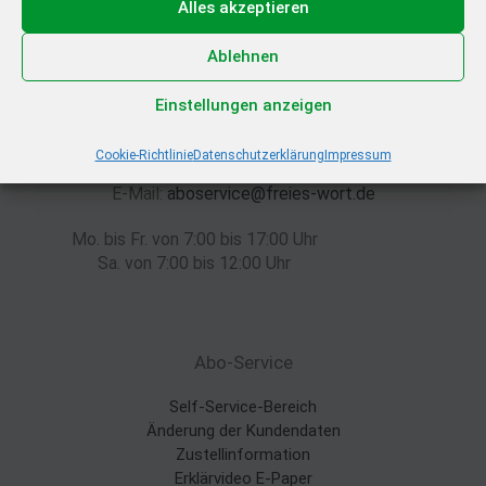
Alles akzeptieren
Ablehnen
Einstellungen anzeigen
Wir sind für Sie da!
Cookie-Richtlinie
Datenschutzerklärung
Impressum
Tel.
03681 – 887 99 96
E-Mail:
aboservice@freies-wort.de
Mo. bis Fr. von 7:00 bis 17:00 Uhr
Sa. von 7:00 bis 12:00 Uhr
Abo-Service
Self-Service-Bereich
Änderung der Kundendaten
Zustellinformation
Erklärvideo E-Paper