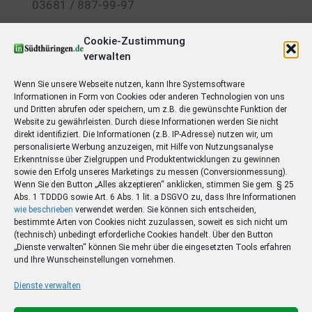
03681 / 887-99-97
Servicefax
Cookie-Zustimmung
09561 / 745-99-56
verwalten
Registergericht
Wenn Sie unsere Webseite nutzen, kann Ihre Systemsoftware
AG Jena HRA 300961
Informationen in Form von Cookies oder anderen Technologien von uns
und Dritten abrufen oder speichern, um z.B. die gewünschte Funktion der
Ust-Ident-Nr.
Website zu gewährleisten. Durch diese Informationen werden Sie nicht
DE 192830762
direkt identifiziert. Die Informationen (z.B. IP-Adresse) nutzen wir, um
personalisierte Werbung anzuzeigen, mit Hilfe von Nutzungsanalyse
Südthüringer Zeitung
Erkenntnisse über Zielgruppen und Produktentwicklungen zu gewinnen
sowie den Erfolg unseres Marketings zu messen (Conversionmessung).
Herausgeber
Wenn Sie den Button „Alles akzeptieren“ anklicken, stimmen Sie gem. § 25
Suhler Verlagsgesellschaft mbH & Co. KG
Abs. 1 TDDDG sowie Art. 6 Abs. 1 lit. a DSGVO zu, dass Ihre Informationen
wie beschrieben
verwendet werden. Sie können sich entscheiden,
Geschäftsführer
bestimmte Arten von Cookies nicht zuzulassen, soweit es sich nicht um
Andreas Heinkel
(technisch) unbedingt erforderliche Cookies handelt. Über den Button
„Dienste verwalten“ können Sie mehr über die eingesetzten Tools erfahren
Verlagsleiter
und Ihre Wunscheinstellungen vornehmen.
Pierre Döring
Dienste verwalten
Chefredakteur