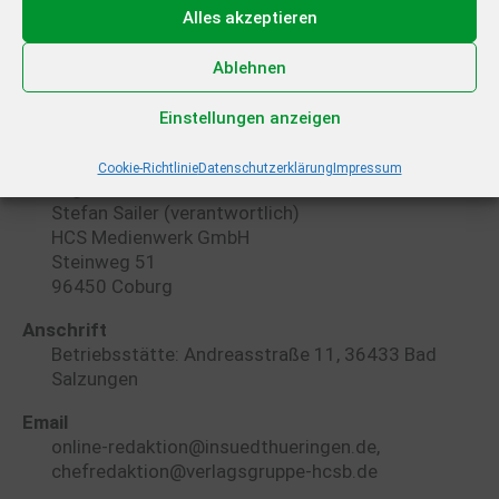
Stephan Sohr (v.i.S.d.P.)
Alles akzeptieren
Redaktionsleitung Südthüringen
Ablehnen
Olaf Amm, Markus Ermert
Einstellungen anzeigen
Chef vom Dienst
Martin Kreklau
Cookie-Richtlinie
Datenschutzerklärung
Impressum
Anzeigen
Stefan Sailer (verantwortlich)
HCS Medienwerk GmbH
Steinweg 51
96450 Coburg
Anschrift
Betriebsstätte: Andreasstraße 11, 36433 Bad
Salzungen
Email
online-redaktion@insuedthueringen.de,
chefredaktion@verlagsgruppe-hcsb.de