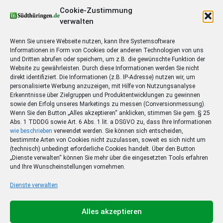
Cookie-Zustimmung
verwalten
Schritt
1
von 3
Wenn Sie unsere Webseite nutzen, kann Ihre Systemsoftware
Informationen in Form von Cookies oder anderen Technologien von uns
Widerrufserklärung
*
und Dritten abrufen oder speichern, um z.B. die gewünschte Funktion der
Website zu gewährleisten. Durch diese Informationen werden Sie nicht
Hiermit widerrufe(n) ich/wir den von mir/uns
direkt identifiziert. Die Informationen (z.B. IP-Adresse) nutzen wir, um
abgeschlossenen Vertrag über den Kauf der folgenden
personalisierte Werbung anzuzeigen, mit Hilfe von Nutzungsanalyse
Waren / die Erbringung der folgenden Dienstleistung.
Erkenntnisse über Zielgruppen und Produktentwicklungen zu gewinnen
sowie den Erfolg unseres Marketings zu messen (Conversionmessung).
Welchen Vertrag möchten Sie widerrufen?
*
Wenn Sie den Button „Alles akzeptieren“ anklicken, stimmen Sie gem. § 25
Abs. 1 TDDDG sowie Art. 6 Abs. 1 lit. a DSGVO zu, dass Ihre Informationen
wie beschrieben
verwendet werden. Sie können sich entscheiden,
bestimmte Arten von Cookies nicht zuzulassen, soweit es sich nicht um
(technisch) unbedingt erforderliche Cookies handelt. Über den Button
Kundennummer und/oder Auftragsnummer
„Dienste verwalten“ können Sie mehr über die eingesetzten Tools erfahren
und Ihre Wunscheinstellungen vornehmen.
Dienste verwalten
Sonstige Anmerkungen / Grund
Alles akzeptieren