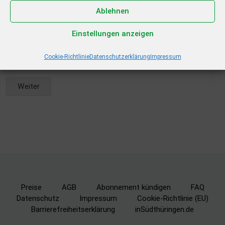
Ablehnen
Einstellungen anzeigen
Cookie-Richtlinie
Datenschutzerklärung
Impressum
* = Pflichtfeld
Weiter
Alternative:
Preise
AGB
Abonnement kündigen
FAQ
Datenschutz
Impressum
Cookie-Richtlinie (EU)
Barrierefreiheitserklärung
inSüdthüringen.de