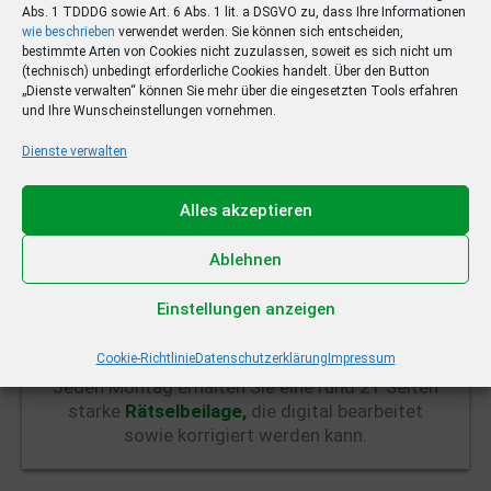
Abs. 1 TDDDG sowie Art. 6 Abs. 1 lit. a DSGVO zu, dass Ihre Informationen
wie beschrieben
verwendet werden. Sie können sich entscheiden,
bestimmte Arten von Cookies nicht zuzulassen, soweit es sich nicht um
(technisch) unbedingt erforderliche Cookies handelt. Über den Button
„Dienste verwalten“ können Sie mehr über die eingesetzten Tools erfahren
und Ihre Wunscheinstellungen vornehmen.
Dienste verwalten
Alles akzeptieren
Ablehnen
Einstellungen anzeigen
Cookie-Richtlinie
Datenschutzerklärung
Impressum
Jeden Montag erhalten Sie eine rund 21 Seiten
starke
Rätselbeilage,
die digital bearbeitet
sowie korrigiert werden kann.