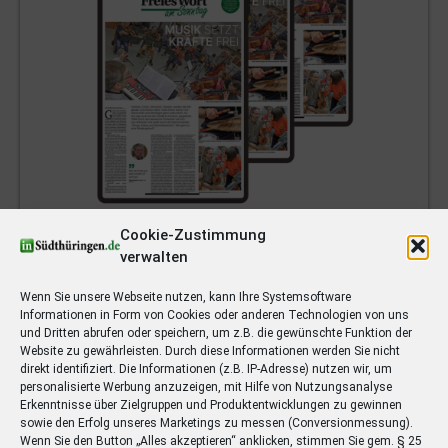
Cookie-Zustimmung
Jeden Sonntag erscheint die exklusive
digitale
verwalten
Sonntagszeitung.
So lesen Sie an vollen sieben
Tagen die Heimatzeitung.
Wenn Sie unsere Webseite nutzen, kann Ihre Systemsoftware
Informationen in Form von Cookies oder anderen Technologien von uns
und Dritten abrufen oder speichern, um z.B. die gewünschte Funktion der
Website zu gewährleisten. Durch diese Informationen werden Sie nicht
direkt identifiziert. Die Informationen (z.B. IP-Adresse) nutzen wir, um
Rätselbeilage
personalisierte Werbung anzuzeigen, mit Hilfe von Nutzungsanalyse
Erkenntnisse über Zielgruppen und Produktentwicklungen zu gewinnen
sowie den Erfolg unseres Marketings zu messen (Conversionmessung).
Wenn Sie den Button „Alles akzeptieren“ anklicken, stimmen Sie gem. § 25