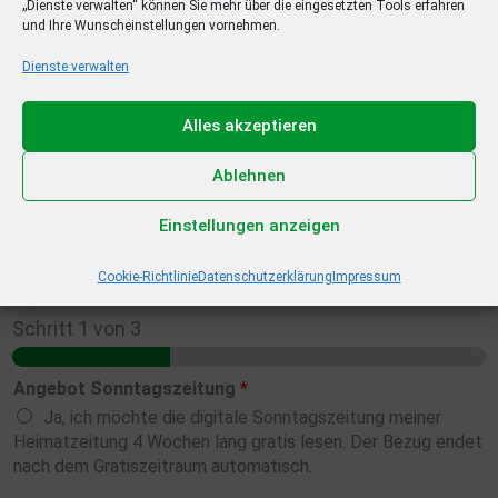
„Dienste verwalten“ können Sie mehr über die eingesetzten Tools erfahren
und Ihre Wunscheinstellungen vornehmen.
Dienste verwalten
Alles akzeptieren
Ablehnen
Einstellungen anzeigen
Cookie-Richtlinie
Datenschutzerklärung
Impressum
Schritt
1
von 3
Angebot Sonntagszeitung
*
Ja, ich möchte die digitale Sonntagszeitung meiner
Heimatzeitung 4 Wochen lang gratis lesen. Der Bezug endet
nach dem Gratiszeitraum automatisch.