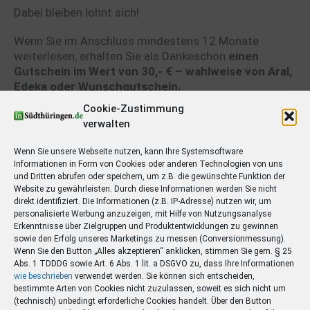
Dabei bleiben lohnt sich!
Wenn Sie im Anschluss mindestens 12 Monate
weiterlesen, erhalten Sie als Dankeschön
einen
Gutschein im Wert von 30,- € – wahlweise von Aral,
Edeka oder Wunschgutschein.
Das Angebot endet am 31. März 2026.
Cookie-Zustimmung
verwalten
Wenn Sie unsere Webseite nutzen, kann Ihre Systemsoftware
Informationen in Form von Cookies oder anderen Technologien von uns
und Dritten abrufen oder speichern, um z.B. die gewünschte Funktion der
Website zu gewährleisten. Durch diese Informationen werden Sie nicht
direkt identifiziert. Die Informationen (z.B. IP-Adresse) nutzen wir, um
personalisierte Werbung anzuzeigen, mit Hilfe von Nutzungsanalyse
Erkenntnisse über Zielgruppen und Produktentwicklungen zu gewinnen
sowie den Erfolg unseres Marketings zu messen (Conversionmessung).
Wenn Sie den Button „Alles akzeptieren“ anklicken, stimmen Sie gem. § 25
Abs. 1 TDDDG sowie Art. 6 Abs. 1 lit. a DSGVO zu, dass Ihre Informationen
wie beschrieben
verwendet werden. Sie können sich entscheiden,
bestimmte Arten von Cookies nicht zuzulassen, soweit es sich nicht um
(technisch) unbedingt erforderliche Cookies handelt. Über den Button