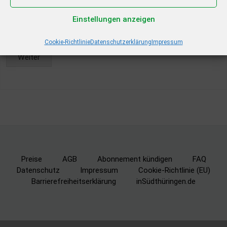
(Bearbeitungszeit ca. 3-5 Tage).
Einstellungen anzeigen
* = Pflichtfeld
Cookie-Richtlinie
Datenschutzerklärung
Impressum
Weiter
Alternative:
Preise
AGB
Abonnement kündigen
FAQ
Datenschutz
Impressum
Cookie-Richtlinie (EU)
Barrierefreiheitserklärung
inSüdthüringen.de