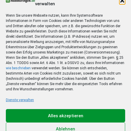
verwalten
die ersten
6 Wochen für nur 9,90 €
lesen
E-Paper ab 20 Uhr am Vorabend verfügbar
Wenn Sie unsere Webseite nutzen, kann Ihre Systemsoftware
Informationen in Form von Cookies oder anderen Technologien von uns
Zugriff auf alle Lokalausgaben des
E-Papers
und Dritten abrufen oder speichern, um z.B. die gewünschte Funktion der
Website zu gewährleisten. Durch diese Informationen werden Sie nicht
direkt identifiziert. Die Informationen (z.B. IP-Adresse) nutzen wir, um
personalisierte Werbung anzuzeigen, mit Hilfe von Nutzungsanalyse
Erkenntnisse über Zielgruppen und Produktentwicklungen zu gewinnen
Step
1
of 3
sowie den Erfolg unseres Marketings zu messen (Conversionmessung).
Wenn Sie den Button „Alles akzeptieren“ anklicken, stimmen Sie gem. § 25
Abs. 1 TDDDG sowie Art. 6 Abs. 1 lit. a DSGVO zu, dass Ihre Informationen
Mein besonderes Angebot
*
wie beschrieben
verwendet werden. Sie können sich entscheiden,
bestimmte Arten von Cookies nicht zuzulassen, soweit es sich nicht um
Ja,
ich lese meine Heimatzeitung als E-Paper-
(technisch) unbedingt erforderliche Cookies handelt. Über den Button
Ausgabe
6 Wochen
zum Sonderpreis von
nur 9,90 €.
Der
„Dienste verwalten“ können Sie mehr über die eingesetzten Tools erfahren
und Ihre Wunscheinstellungen vornehmen.
Bezug endet automatisch nach 6 Wochen.
Dienste verwalten
Meine Ausgabe
*
Alles akzeptieren
Startdatum:
Nach Bestelleingang zum nächstmöglichen Termin
Ablehnen