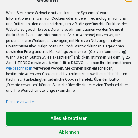
verwalten
Die Aktion ist bereits beendet
Wenn Sie unsere Webseite nutzen, kann Ihre Systemsoftware
Informationen in Form von Cookies oder anderen Technologien von uns
Sie sparen 120,- € im Vergleich zum Normalpreis.
und Dritten abrufen oder speichern, um z.B. die gewünschte Funktion der
* Gerät Ihrer Wahl mit 1,- € Zuzahlung
Website zu gewährleisten. Durch diese Informationen werden Sie nicht
direkt identifiziert. Die Informationen (z.B. IP-Adresse) nutzen wir, um
personalisierte Werbung anzuzeigen, mit Hilfe von Nutzungsanalyse
Details
Erkenntnisse über Zielgruppen und Produktentwicklungen zu gewinnen
sowie den Erfolg unseres Marketings zu messen (Conversionmessung).
Wenn Sie den Button „Alles akzeptieren“ anklicken, stimmen Sie gem. § 25
Wenn Sie den Bezug nach der Mindestlaufzeit nicht
Abs. 1 TDDDG sowie Art. 6 Abs. 1 lit. a DSGVO zu, dass Ihre Informationen
beenden, lesen Sie nach 24 Monaten zum Preis von
wie beschrieben
verwendet werden. Sie können sich entscheiden,
bestimmte Arten von Cookies nicht zuzulassen, soweit es sich nicht um
8,90 €/Monat
zusätzlich zur gedruckten Zeitung
(technisch) unbedingt erforderliche Cookies handelt. Über den Button
weiter.
„Dienste verwalten“ können Sie mehr über die eingesetzten Tools erfahren
und Ihre Wunscheinstellungen vornehmen.
Dienste verwalten
Alles akzeptieren
Für
Neukunden
Ablehnen