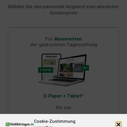
Wählen Sie das passende Angebot zum absoluten
Sonderpreis
Für
Abonnenten
der gedruckten Tageszeitung
E-Paper + Tablet*
für nur
19,90 €/Monat
Cookie-Zustimmung