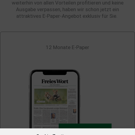
weiterhin von allen Vorteilen profitieren und keine
Ausgabe verpassen, haben wir schon jetzt ein
attraktives E-Paper-Angebot exklusiv für Sie.
12 Monate E-Paper