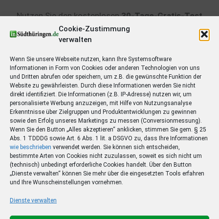
Nutzen Sie den kostenlosen
30-Tage-Gratis-Test
um die
Heimatzeitung
als digitale Ausgabe
Cookie-Zustimmung
kennenzulernen. Lesen Sie das
E-Paper
(alle
verwalten
regionalen Ausgaben) und alle
Premium-Artikel
iS+
30 Tage lang kostenlos – das Abo endet
Wenn Sie unsere Webseite nutzen, kann Ihre Systemsoftware
automatisch.
Informationen in Form von Cookies oder anderen Technologien von uns
und Dritten abrufen oder speichern, um z.B. die gewünschte Funktion der
Website zu gewährleisten. Durch diese Informationen werden Sie nicht
direkt identifiziert. Die Informationen (z.B. IP-Adresse) nutzen wir, um
personalisierte Werbung anzuzeigen, mit Hilfe von Nutzungsanalyse
Erkenntnisse über Zielgruppen und Produktentwicklungen zu gewinnen
Step
1
of 3
sowie den Erfolg unseres Marketings zu messen (Conversionmessung).
Wenn Sie den Button „Alles akzeptieren“ anklicken, stimmen Sie gem. § 25
Abs. 1 TDDDG sowie Art. 6 Abs. 1 lit. a DSGVO zu, dass Ihre Informationen
Ja,
wie beschrieben
verwendet werden. Sie können sich entscheiden,
bestelle das E-Paper meiner Heimatzeitung
bestimmte Arten von Cookies nicht zuzulassen, soweit es sich nicht um
inkl. Premium-Artikel iS+
kostenlos im 30-Tage-Test.
(technisch) unbedingt erforderliche Cookies handelt. Über den Button
„Dienste verwalten“ können Sie mehr über die eingesetzten Tools erfahren
Ausgabe
*
und Ihre Wunscheinstellungen vornehmen.
Dienste verwalten