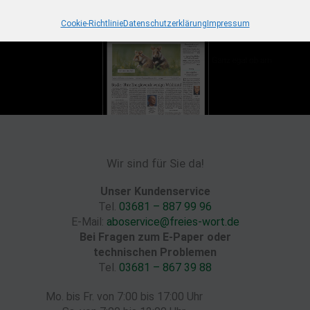
Cookie-Richtlinie
Datenschutzerklärung
Impressum
Wir sind für Sie da!
Unser Kundenservice
Tel.
03681 – 887 99 96
E-Mail:
aboservice@freies-wort.de
Bei Fragen zum E-Paper oder
technischen Problemen
Tel.
03681 – 867 39 88
Mo. bis Fr. von 7:00 bis 17:00 Uhr