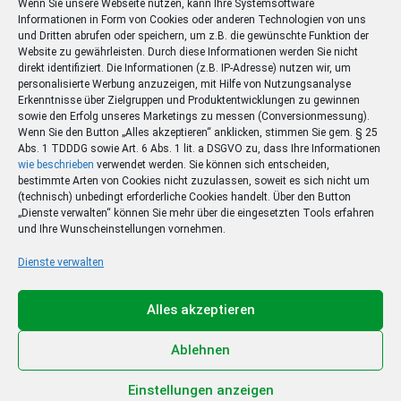
Wenn Sie unsere Webseite nutzen, kann Ihre Systemsoftware
Informationen in Form von Cookies oder anderen Technologien von uns
und Dritten abrufen oder speichern, um z.B. die gewünschte Funktion der
Website zu gewährleisten. Durch diese Informationen werden Sie nicht
direkt identifiziert. Die Informationen (z.B. IP-Adresse) nutzen wir, um
personalisierte Werbung anzuzeigen, mit Hilfe von Nutzungsanalyse
Erkenntnisse über Zielgruppen und Produktentwicklungen zu gewinnen
sowie den Erfolg unseres Marketings zu messen (Conversionmessung).
Wenn Sie den Button „Alles akzeptieren“ anklicken, stimmen Sie gem. § 25
Abs. 1 TDDDG sowie Art. 6 Abs. 1 lit. a DSGVO zu, dass Ihre Informationen
wie beschrieben
verwendet werden. Sie können sich entscheiden,
bestimmte Arten von Cookies nicht zuzulassen, soweit es sich nicht um
(technisch) unbedingt erforderliche Cookies handelt. Über den Button
„Dienste verwalten“ können Sie mehr über die eingesetzten Tools erfahren
und Ihre Wunscheinstellungen vornehmen.
Dienste verwalten
Ihr Sommer – Ihr Abo –
Ihr Gewinn
Alles akzeptieren
Jetzt zum Sonderpreis lesen und eine 3-tägige
Sommerreise gewinnen!
Ablehnen
Zum Deal
Einstellungen anzeigen