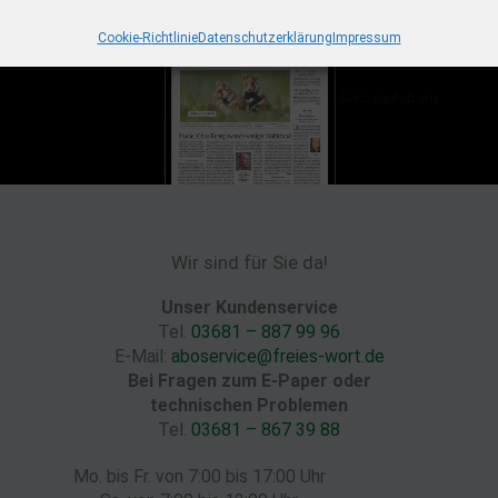
Cookie-Richtlinie
Datenschutzerklärung
Impressum
Wir sind für Sie da!
Unser Kundenservice
Tel.
03681 – 887 99 96
E-Mail:
aboservice@freies-wort.de
Bei Fragen zum E-Paper oder
technischen Problemen
Tel.
03681 – 867 39 88
Mo. bis Fr. von 7:00 bis 17:00 Uhr