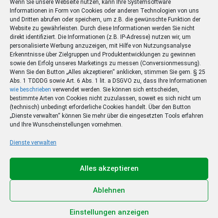
Wenn Sie unsere Webseite nutzen, kann Ihre Systemsoftware
Informationen in Form von Cookies oder anderen Technologien von uns
und Dritten abrufen oder speichern, um z.B. die gewünschte Funktion der
Website zu gewährleisten. Durch diese Informationen werden Sie nicht
direkt identifiziert. Die Informationen (z.B. IP-Adresse) nutzen wir, um
personalisierte Werbung anzuzeigen, mit Hilfe von Nutzungsanalyse
Erkenntnisse über Zielgruppen und Produktentwicklungen zu gewinnen
sowie den Erfolg unseres Marketings zu messen (Conversionmessung).
Wenn Sie den Button „Alles akzeptieren“ anklicken, stimmen Sie gem. § 25
Abs. 1 TDDDG sowie Art. 6 Abs. 1 lit. a DSGVO zu, dass Ihre Informationen
wie beschrieben
verwendet werden. Sie können sich entscheiden,
bestimmte Arten von Cookies nicht zuzulassen, soweit es sich nicht um
(technisch) unbedingt erforderliche Cookies handelt. Über den Button
„Dienste verwalten“ können Sie mehr über die eingesetzten Tools erfahren
und Ihre Wunscheinstellungen vornehmen.
Dienste verwalten
Ihr Sommer – Ihr Abo –
Ihr Gewinn
Alles akzeptieren
Jetzt zum Sonderpreis lesen und eine 3-tägige
Sommerreise gewinnen!
Ablehnen
Zum Deal
Einstellungen anzeigen