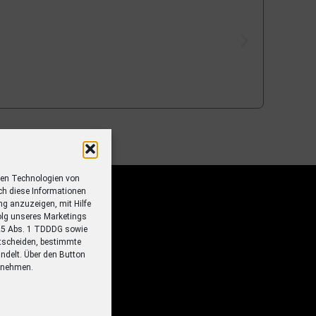
ren Technologien von
ch diese Informationen
ung anzuzeigen, mit Hilfe
olg unseres Marketings
 25 Abs. 1 TDDDG sowie
tscheiden, bestimmte
ndelt. Über den Button
ornehmen.