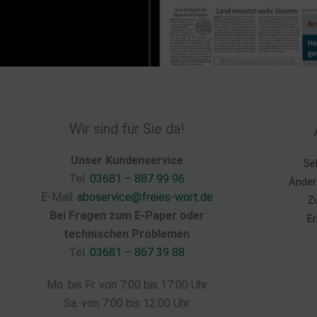
Wir sind für Sie da!
Unser Kundenservice
Se
Tel.
03681 – 887 99 96
Änder
E-Mail:
aboservice@freies-wort.de
Z
Bei Fragen zum E-Paper oder
Er
technischen Problemen
Tel.
03681 – 867 39 88
Mo. bis Fr. von 7:00 bis 17:00 Uhr
Sa. von 7:00 bis 12:00 Uhr