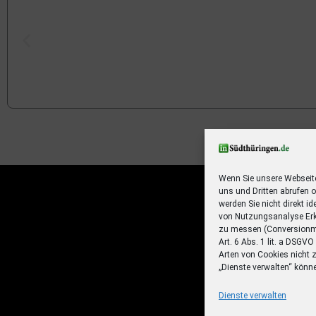
Ihr Sommer – Ihr Abo – Ihr 
Jetzt zum Sonderpreis lesen und eine 3-t
Sommerreise gewinnen!
Wenn Sie unsere Webseit
uns und Dritten abrufen 
Zum Deal
werden Sie nicht direkt id
von Nutzungsanalyse Erk
zu messen (Conversionme
Art. 6 Abs. 1 lit. a DSGV
Arten von Cookies nicht 
„Dienste verwalten“ könn
Dienste verwalten