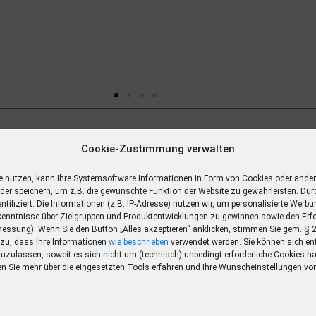
Gewinn
Cookie-Zustimmung verwalten
ägige
e nutzen, kann Ihre Systemsoftware Informationen in Form von Cookies oder ande
oder speichern, um z.B. die gewünschte Funktion der Website zu gewährleisten. Dur
entifiziert. Die Informationen (z.B. IP-Adresse) nutzen wir, um personalisierte Werb
enntnisse über Zielgruppen und Produktentwicklungen zu gewinnen sowie den Erf
ssung). Wenn Sie den Button „Alles akzeptieren“ anklicken, stimmen Sie gem. §
O zu, dass Ihre Informationen
wie beschrieben
verwendet werden. Sie können sich en
zuzulassen, soweit es sich nicht um (technisch) unbedingt erforderliche Cookies ha
en Sie mehr über die eingesetzten Tools erfahren und Ihre Wunscheinstellungen v