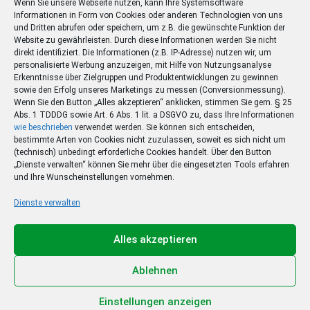
Wenn Sie unsere Webseite nutzen, kann Ihre Systemsoftware
Informationen in Form von Cookies oder anderen Technologien von uns
und Dritten abrufen oder speichern, um z.B. die gewünschte Funktion der
Website zu gewährleisten. Durch diese Informationen werden Sie nicht
direkt identifiziert. Die Informationen (z.B. IP-Adresse) nutzen wir, um
personalisierte Werbung anzuzeigen, mit Hilfe von Nutzungsanalyse
Erkenntnisse über Zielgruppen und Produktentwicklungen zu gewinnen
sowie den Erfolg unseres Marketings zu messen (Conversionmessung).
Wenn Sie den Button „Alles akzeptieren“ anklicken, stimmen Sie gem. § 25
Abs. 1 TDDDG sowie Art. 6 Abs. 1 lit. a DSGVO zu, dass Ihre Informationen
wie beschrieben
verwendet werden. Sie können sich entscheiden,
bestimmte Arten von Cookies nicht zuzulassen, soweit es sich nicht um
(technisch) unbedingt erforderliche Cookies handelt. Über den Button
„Dienste verwalten“ können Sie mehr über die eingesetzten Tools erfahren
und Ihre Wunscheinstellungen vornehmen.
Dienste verwalten
Ihr Sommer – Ihr Abo –
Ihr Gewinn
Alles akzeptieren
Jetzt zum Sonderpreis lesen und eine 3-tägige
Sommerreise gewinnen!
Ablehnen
Zum Deal
Einstellungen anzeigen