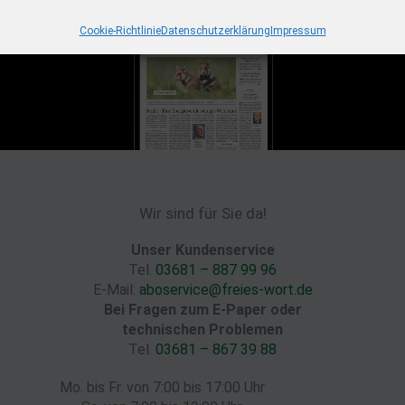
Cookie-Richtlinie
Datenschutzerklärung
Impressum
Wir sind für Sie da!
Unser Kundenservice
Tel.
03681 – 887 99 96
E-Mail:
aboservice@freies-wort.de
Bei Fragen zum E-Paper oder
technischen Problemen
Tel.
03681 – 867 39 88
Mo. bis Fr. von 7:00 bis 17:00 Uhr