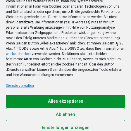
Wenn Sie unsere Webseite nutzen, kann Ihre Systemsoftware
Informationen in Form von Cookies oder anderen Technologien von uns
und Dritten abrufen oder speichern, um z.B. die gewünschte Funktion der
Website zu gewährleisten. Durch diese Informationen werden Sie nicht
direkt identifiziert. Die Informationen (z.B. IP-Adresse) nutzen wir, um
personalisierte Werbung anzuzeigen, mit Hilfe von Nutzungsanalyse
Erkenntnisse über Zielgruppen und Produktentwicklungen zu gewinnen
sowie den Erfolg unseres Marketings zu messen (Conversionmessung).
Wenn Sie den Button „Alles akzeptieren“ anklicken, stimmen Sie gem. § 25
Abs. 1 TDDDG sowie Art. 6 Abs. 1 lit. a DSGVO zu, dass Ihre Informationen
wie beschrieben
verwendet werden. Sie können sich entscheiden,
bestimmte Arten von Cookies nicht zuzulassen, soweit es sich nicht um
(technisch) unbedingt erforderliche Cookies handelt. Über den Button
„Dienste verwalten“ können Sie mehr über die eingesetzten Tools erfahren
und Ihre Wunscheinstellungen vornehmen.
Dienste verwalten
Ihr Sommer – Ihr Abo –
Ihr Gewinn
Alles akzeptieren
Jetzt zum Sonderpreis lesen und eine 3-tägige
Sommerreise gewinnen!
Ablehnen
Zum Deal
Einstellungen anzeigen