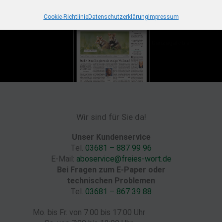
Cookie-Richtlinie
Datenschutzerklärung
Impressum
Wir sind für Sie da!
Unser Kundenservice
Tel.
03681 – 887 99 96
E-Mail:
aboservice@freies-wort.de
Bei Fragen zum E-Paper oder
technischen Problemen
Tel.
03681 – 867 39 88
Mo. bis Fr. von 7:00 bis 17:00 Uhr