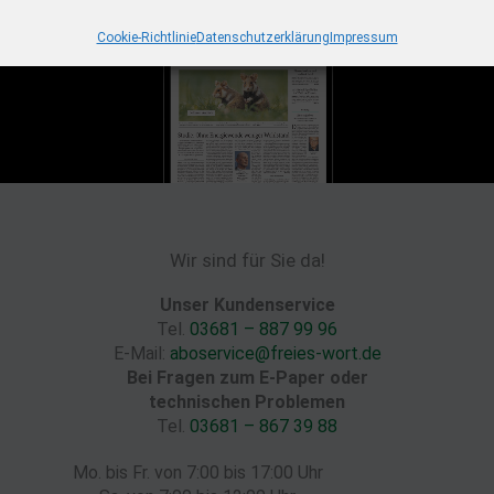
Cookie-Richtlinie
Datenschutzerklärung
Impressum
Wir sind für Sie da!
Unser Kundenservice
Tel.
03681 – 887 99 96
E-Mail:
aboservice@freies-wort.de
Bei Fragen zum E-Paper oder
technischen Problemen
Tel.
03681 – 867 39 88
Mo. bis Fr. von 7:00 bis 17:00 Uhr