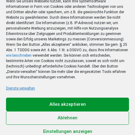
Wenn Sie unsere Webseite nutzen, kann Ihre Systemsoftware
Informationen in Form von Cookies oder anderen Technologien von uns
und Dritten abrufen oder speichern, um z.B. die gewünschte Funktion der
Website zu gewährleisten. Durch diese Informationen werden Sie nicht
direkt identifiziert. Die Informationen (z.B. IP-Adresse) nutzen wir, um
personalisierte Werbung anzuzeigen, mit Hilfe von Nutzungsanalyse
Erkenntnisse über Zielgruppen und Produktentwicklungen zu gewinnen
sowie den Erfolg unseres Marketings zu messen (Conversionmessung).
Wenn Sie den Button „Alles akzeptieren“ anklicken, stimmen Sie gem. § 25
Abs. 1 TDDDG sowie Art. 6 Abs. 1 lit. a DSGVO zu, dass Ihre Informationen
wie beschrieben
verwendet werden. Sie können sich entscheiden,
bestimmte Arten von Cookies nicht zuzulassen, soweit es sich nicht um
(technisch) unbedingt erforderliche Cookies handelt. Über den Button
„Dienste verwalten“ können Sie mehr über die eingesetzten Tools erfahren
und Ihre Wunscheinstellungen vornehmen.
Dienste verwalten
Ihr Sommer – Ihr Abo –
Ihr Gewinn
Alles akzeptieren
Jetzt zum Sonderpreis lesen und eine 3-tägige
Sommerreise gewinnen!
Ablehnen
Zum Deal
Einstellungen anzeigen