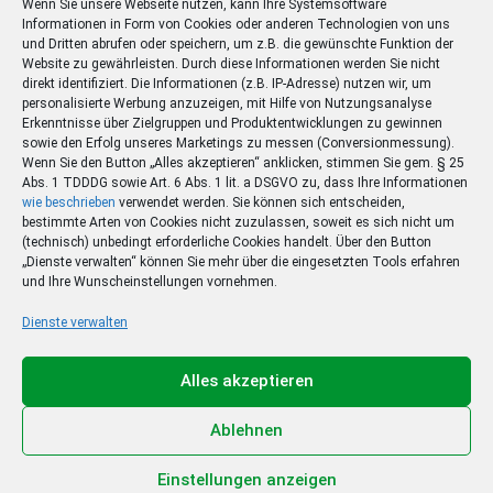
Wenn Sie unsere Webseite nutzen, kann Ihre Systemsoftware
Informationen in Form von Cookies oder anderen Technologien von uns
und Dritten abrufen oder speichern, um z.B. die gewünschte Funktion der
Website zu gewährleisten. Durch diese Informationen werden Sie nicht
direkt identifiziert. Die Informationen (z.B. IP-Adresse) nutzen wir, um
personalisierte Werbung anzuzeigen, mit Hilfe von Nutzungsanalyse
Erkenntnisse über Zielgruppen und Produktentwicklungen zu gewinnen
sowie den Erfolg unseres Marketings zu messen (Conversionmessung).
Wenn Sie den Button „Alles akzeptieren“ anklicken, stimmen Sie gem. § 25
Abs. 1 TDDDG sowie Art. 6 Abs. 1 lit. a DSGVO zu, dass Ihre Informationen
wie beschrieben
verwendet werden. Sie können sich entscheiden,
bestimmte Arten von Cookies nicht zuzulassen, soweit es sich nicht um
(technisch) unbedingt erforderliche Cookies handelt. Über den Button
„Dienste verwalten“ können Sie mehr über die eingesetzten Tools erfahren
und Ihre Wunscheinstellungen vornehmen.
Dienste verwalten
Ihr Sommer – Ihr Abo –
Ihr Gewinn
Alles akzeptieren
Jetzt zum Sonderpreis lesen und eine 3-tägige
Sommerreise gewinnen!
Ablehnen
Zum Deal
Einstellungen anzeigen