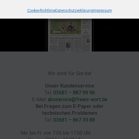
Cookie-Richtlinie
Datenschutzerklärung
Impressum
Wir sind für Sie da!
Unser Kundenservice
Tel.
03681 – 887 99 96
E-Mail:
aboservice@freies-wort.de
Bei Fragen zum E-Paper oder
technischen Problemen
Tel.
03681 – 867 39 88
Mo. bis Fr. von 7:00 bis 17:00 Uhr