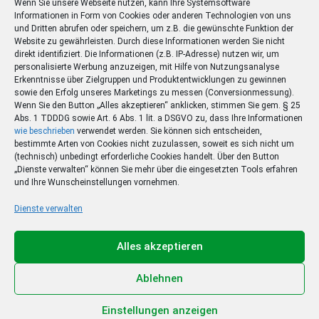
Wenn Sie unsere Webseite nutzen, kann Ihre Systemsoftware
Informationen in Form von Cookies oder anderen Technologien von uns
und Dritten abrufen oder speichern, um z.B. die gewünschte Funktion der
Website zu gewährleisten. Durch diese Informationen werden Sie nicht
direkt identifiziert. Die Informationen (z.B. IP-Adresse) nutzen wir, um
personalisierte Werbung anzuzeigen, mit Hilfe von Nutzungsanalyse
Erkenntnisse über Zielgruppen und Produktentwicklungen zu gewinnen
sowie den Erfolg unseres Marketings zu messen (Conversionmessung).
Wenn Sie den Button „Alles akzeptieren“ anklicken, stimmen Sie gem. § 25
Abs. 1 TDDDG sowie Art. 6 Abs. 1 lit. a DSGVO zu, dass Ihre Informationen
wie beschrieben
verwendet werden. Sie können sich entscheiden,
bestimmte Arten von Cookies nicht zuzulassen, soweit es sich nicht um
(technisch) unbedingt erforderliche Cookies handelt. Über den Button
„Dienste verwalten“ können Sie mehr über die eingesetzten Tools erfahren
und Ihre Wunscheinstellungen vornehmen.
Dienste verwalten
Ihr Sommer – Ihr Abo –
Ihr Gewinn
Alles akzeptieren
Jetzt zum Sonderpreis lesen und eine 3-tägige
Sommerreise gewinnen!
Ablehnen
Zum Deal
Einstellungen anzeigen