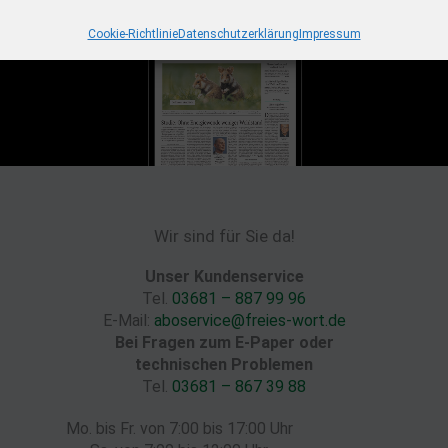
Cookie-Richtlinie
Datenschutzerklärung
Impressum
Wir sind für Sie da!
Unser Kundenservice
Tel.
03681 – 887 99 96
E-Mail:
aboservice@freies-wort.de
Bei Fragen zum E-Paper oder
technischen Problemen
Tel.
03681 – 867 39 88
Mo. bis Fr. von 7:00 bis 17:00 Uhr