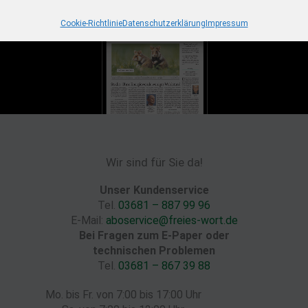
Cookie-Richtlinie
Datenschutzerklärung
Impressum
Wir sind für Sie da!
Unser Kundenservice
Tel.
03681 – 887 99 96
E-Mail:
aboservice@freies-wort.de
Bei Fragen zum E-Paper oder
technischen Problemen
Tel.
03681 – 867 39 88
Mo. bis Fr. von 7:00 bis 17:00 Uhr