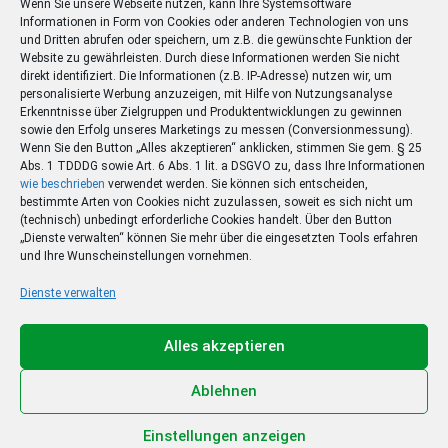
Wenn Sie unsere Webseite nutzen, kann Ihre Systemsoftware
Informationen in Form von Cookies oder anderen Technologien von uns
und Dritten abrufen oder speichern, um z.B. die gewünschte Funktion der
Website zu gewährleisten. Durch diese Informationen werden Sie nicht
direkt identifiziert. Die Informationen (z.B. IP-Adresse) nutzen wir, um
personalisierte Werbung anzuzeigen, mit Hilfe von Nutzungsanalyse
Erkenntnisse über Zielgruppen und Produktentwicklungen zu gewinnen
sowie den Erfolg unseres Marketings zu messen (Conversionmessung).
Wenn Sie den Button „Alles akzeptieren“ anklicken, stimmen Sie gem. § 25
Abs. 1 TDDDG sowie Art. 6 Abs. 1 lit. a DSGVO zu, dass Ihre Informationen
wie beschrieben
verwendet werden. Sie können sich entscheiden,
bestimmte Arten von Cookies nicht zuzulassen, soweit es sich nicht um
(technisch) unbedingt erforderliche Cookies handelt. Über den Button
„Dienste verwalten“ können Sie mehr über die eingesetzten Tools erfahren
und Ihre Wunscheinstellungen vornehmen.
Dienste verwalten
Ihr Sommer – Ihr Abo –
Ihr Gewinn
Alles akzeptieren
Jetzt zum Sonderpreis lesen und eine 3-tägige
Sommerreise gewinnen!
Ablehnen
Zum Deal
Einstellungen anzeigen