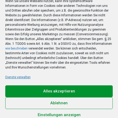
Wenn Sie unsere Webseite nutzen, kann Ihre Systemsoftware
Informationen in Form von Cookies oder anderen Technologien von uns
und Dritten abrufen oder speichern, um z.B. die gewünschte Funktion der
Website zu gewährleisten. Durch diese Informationen werden Sie nicht
direkt identifiziert. Die Informationen (z.B. IP-Adresse) nutzen wir, um
personalisierte Werbung anzuzeigen, mit Hilfe von Nutzungsanalyse
Erkenntnisse über Zielgruppen und Produktentwicklungen zu gewinnen
sowie den Erfolg unseres Marketings zu messen (Conversionmessung).
Wenn Sie den Button „Alles akzeptieren“ anklicken, stimmen Sie gem. § 25
Abs. 1 TDDDG sowie Art. 6 Abs. 1 lit. a DSGVO zu, dass Ihre Informationen
wie beschrieben
verwendet werden. Sie können sich entscheiden,
bestimmte Arten von Cookies nicht zuzulassen, soweit es sich nicht um
(technisch) unbedingt erforderliche Cookies handelt. Über den Button
„Dienste verwalten“ können Sie mehr über die eingesetzten Tools erfahren
und Ihre Wunscheinstellungen vornehmen.
Dienste verwalten
Ihr Sommer – Ihr Abo –
Ihr Gewinn
Alles akzeptieren
Jetzt zum Sonderpreis lesen und eine 3-tägige
Sommerreise gewinnen!
Ablehnen
Zum Deal
Einstellungen anzeigen