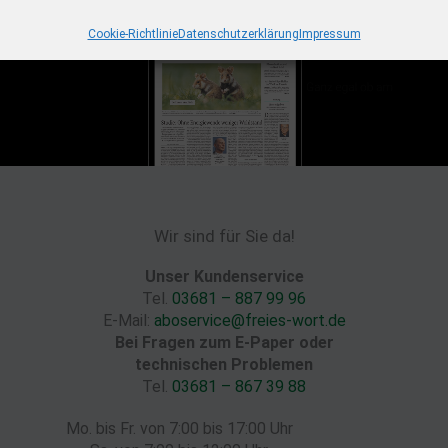
Cookie-Richtlinie
Datenschutzerklärung
Impressum
Wir sind für Sie da!
Unser Kundenservice
Tel.
03681 – 887 99 96
E-Mail:
aboservice@freies-wort.de
Bei Fragen zum E-Paper oder
technischen Problemen
Tel.
03681 – 867 39 88
Mo. bis Fr. von 7:00 bis 17:00 Uhr