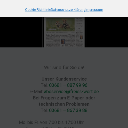
Cookie-Richtlinie
Datenschutzerklärung
Impressum
Wir sind für Sie da!
Unser Kundenservice
Tel.
03681 – 887 99 96
E-Mail:
aboservice@freies-wort.de
Bei Fragen zum E-Paper oder
technischen Problemen
Tel.
03681 – 867 39 88
Mo. bis Fr. von 7:00 bis 17:00 Uhr