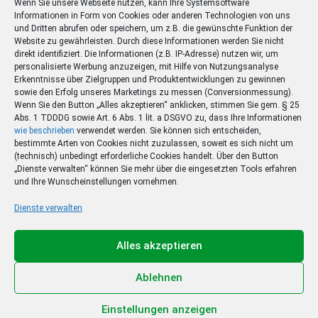
Wenn Sie unsere Webseite nutzen, kann Ihre Systemsoftware
Informationen in Form von Cookies oder anderen Technologien von uns
und Dritten abrufen oder speichern, um z.B. die gewünschte Funktion der
Website zu gewährleisten. Durch diese Informationen werden Sie nicht
direkt identifiziert. Die Informationen (z.B. IP-Adresse) nutzen wir, um
personalisierte Werbung anzuzeigen, mit Hilfe von Nutzungsanalyse
Erkenntnisse über Zielgruppen und Produktentwicklungen zu gewinnen
sowie den Erfolg unseres Marketings zu messen (Conversionmessung).
Wenn Sie den Button „Alles akzeptieren“ anklicken, stimmen Sie gem. § 25
Abs. 1 TDDDG sowie Art. 6 Abs. 1 lit. a DSGVO zu, dass Ihre Informationen
wie beschrieben
verwendet werden. Sie können sich entscheiden,
bestimmte Arten von Cookies nicht zuzulassen, soweit es sich nicht um
(technisch) unbedingt erforderliche Cookies handelt. Über den Button
„Dienste verwalten“ können Sie mehr über die eingesetzten Tools erfahren
und Ihre Wunscheinstellungen vornehmen.
Dienste verwalten
Ihr Sommer – Ihr Abo –
Ihr Gewinn
Alles akzeptieren
Jetzt zum Sonderpreis lesen und eine 3-tägige
Sommerreise gewinnen!
Ablehnen
Zum Deal
Einstellungen anzeigen