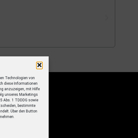
ren Technologien von
ch diese Informationen
ung anzuzeigen, mit Hilfe
olg unseres Marketings
 25 Abs. 1 TDDDG sowie
tscheiden, bestimmte
ndelt. Über den Button
ornehmen.