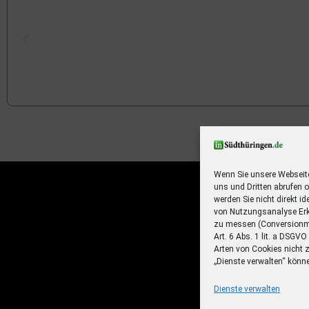
Ihr Sommer – Ihr Abo – Ihr 
Jetzt zum Sonderpreis lesen und eine 3-t
Sommerreise gewinnen!
Wenn Sie unsere Webseit
uns und Dritten abrufen 
Zum Deal
werden Sie nicht direkt id
von Nutzungsanalyse Erk
zu messen (Conversionme
Art. 6 Abs. 1 lit. a DSGV
Arten von Cookies nicht 
„Dienste verwalten“ könn
Dienste verwalten