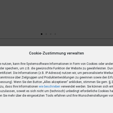
Gewinn
Cookie-Zustimmung verwalten
ägige
e nutzen, kann Ihre Systemsoftware Informationen in Form von Cookies oder ande
oder speichern, um z.B. die gewünschte Funktion der Website zu gewährleisten. Dur
entifiziert. Die Informationen (z.B. IP-Adresse) nutzen wir, um personalisierte Werb
enntnisse über Zielgruppen und Produktentwicklungen zu gewinnen sowie den Erf
ssung). Wenn Sie den Button „Alles akzeptieren“ anklicken, stimmen Sie gem. §
O zu, dass Ihre Informationen
wie beschrieben
verwendet werden. Sie können sich en
zuzulassen, soweit es sich nicht um (technisch) unbedingt erforderliche Cookies ha
en Sie mehr über die eingesetzten Tools erfahren und Ihre Wunscheinstellungen v