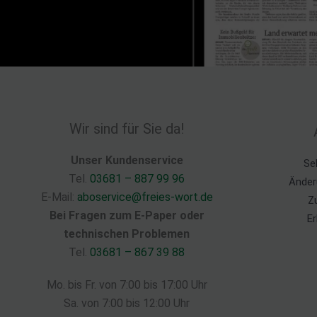
Wir sind für Sie da!
Unser Kundenservice
Se
Tel.
03681 – 887 99 96
Änder
E-Mail:
aboservice@freies-wort.de
Z
Bei Fragen zum E-Paper oder
Er
technischen Problemen
Tel.
03681 – 867 39 88
Mo. bis Fr. von 7:00 bis 17:00 Uhr
Sa. von 7:00 bis 12:00 Uhr