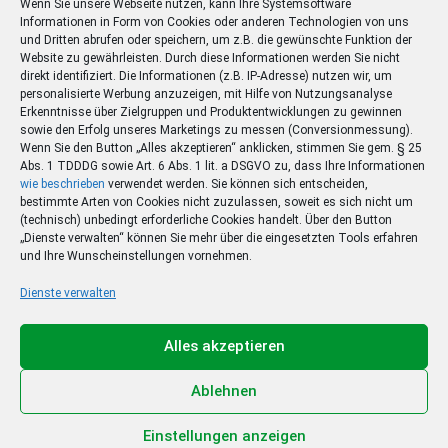
Wenn Sie unsere Webseite nutzen, kann Ihre Systemsoftware
Informationen in Form von Cookies oder anderen Technologien von uns
und Dritten abrufen oder speichern, um z.B. die gewünschte Funktion der
Website zu gewährleisten. Durch diese Informationen werden Sie nicht
direkt identifiziert. Die Informationen (z.B. IP-Adresse) nutzen wir, um
personalisierte Werbung anzuzeigen, mit Hilfe von Nutzungsanalyse
Erkenntnisse über Zielgruppen und Produktentwicklungen zu gewinnen
sowie den Erfolg unseres Marketings zu messen (Conversionmessung).
Wenn Sie den Button „Alles akzeptieren“ anklicken, stimmen Sie gem. § 25
Abs. 1 TDDDG sowie Art. 6 Abs. 1 lit. a DSGVO zu, dass Ihre Informationen
wie beschrieben
verwendet werden. Sie können sich entscheiden,
bestimmte Arten von Cookies nicht zuzulassen, soweit es sich nicht um
(technisch) unbedingt erforderliche Cookies handelt. Über den Button
„Dienste verwalten“ können Sie mehr über die eingesetzten Tools erfahren
und Ihre Wunscheinstellungen vornehmen.
Dienste verwalten
Ihr Sommer – Ihr Abo –
Ihr Gewinn
Alles akzeptieren
Jetzt zum Sonderpreis lesen und eine 3-tägige
Sommerreise gewinnen!
Ablehnen
Zum Deal
Einstellungen anzeigen