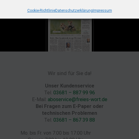
Cookie-Richtlinie
Datenschutzerklärung
Impressum
Wir sind für Sie da!
Unser Kundenservice
Tel.
03681 – 887 99 96
E-Mail:
aboservice@freies-wort.de
Bei Fragen zum E-Paper oder
technischen Problemen
Tel.
03681 – 867 39 88
Mo. bis Fr. von 7:00 bis 17:00 Uhr