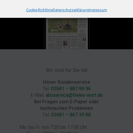
Cookie-Richtlinie
Datenschutzerklärung
Impressum
Wir sind für Sie da!
Unser Kundenservice
Tel.
03681 – 887 99 96
E-Mail:
aboservice@freies-wort.de
Bei Fragen zum E-Paper oder
technischen Problemen
Tel.
03681 – 867 39 88
Mo. bis Fr. von 7:00 bis 17:00 Uhr