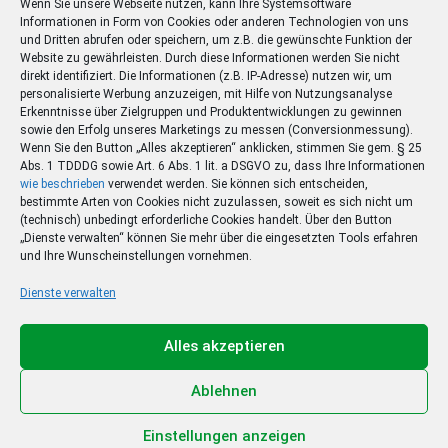
Wenn Sie unsere Webseite nutzen, kann Ihre Systemsoftware
Informationen in Form von Cookies oder anderen Technologien von uns
und Dritten abrufen oder speichern, um z.B. die gewünschte Funktion der
Website zu gewährleisten. Durch diese Informationen werden Sie nicht
direkt identifiziert. Die Informationen (z.B. IP-Adresse) nutzen wir, um
personalisierte Werbung anzuzeigen, mit Hilfe von Nutzungsanalyse
Erkenntnisse über Zielgruppen und Produktentwicklungen zu gewinnen
sowie den Erfolg unseres Marketings zu messen (Conversionmessung).
Wenn Sie den Button „Alles akzeptieren“ anklicken, stimmen Sie gem. § 25
Abs. 1 TDDDG sowie Art. 6 Abs. 1 lit. a DSGVO zu, dass Ihre Informationen
wie beschrieben
verwendet werden. Sie können sich entscheiden,
bestimmte Arten von Cookies nicht zuzulassen, soweit es sich nicht um
(technisch) unbedingt erforderliche Cookies handelt. Über den Button
„Dienste verwalten“ können Sie mehr über die eingesetzten Tools erfahren
und Ihre Wunscheinstellungen vornehmen.
Dienste verwalten
Ihr Sommer – Ihr Abo –
Ihr Gewinn
Alles akzeptieren
Jetzt zum Sonderpreis lesen und eine 3-tägige
Sommerreise gewinnen!
Ablehnen
Zum Deal
Einstellungen anzeigen