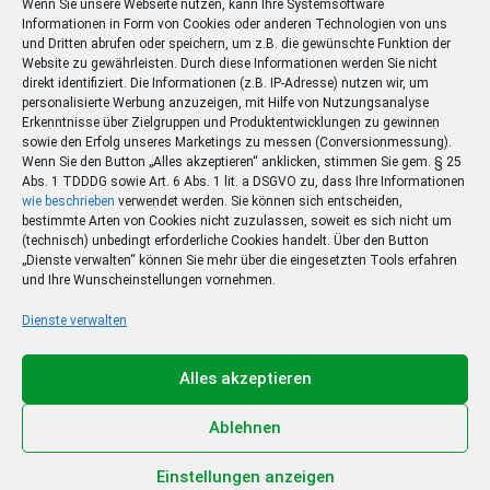
Wenn Sie unsere Webseite nutzen, kann Ihre Systemsoftware
Informationen in Form von Cookies oder anderen Technologien von uns
und Dritten abrufen oder speichern, um z.B. die gewünschte Funktion der
Website zu gewährleisten. Durch diese Informationen werden Sie nicht
direkt identifiziert. Die Informationen (z.B. IP-Adresse) nutzen wir, um
personalisierte Werbung anzuzeigen, mit Hilfe von Nutzungsanalyse
Erkenntnisse über Zielgruppen und Produktentwicklungen zu gewinnen
sowie den Erfolg unseres Marketings zu messen (Conversionmessung).
Wenn Sie den Button „Alles akzeptieren“ anklicken, stimmen Sie gem. § 25
Abs. 1 TDDDG sowie Art. 6 Abs. 1 lit. a DSGVO zu, dass Ihre Informationen
wie beschrieben
verwendet werden. Sie können sich entscheiden,
bestimmte Arten von Cookies nicht zuzulassen, soweit es sich nicht um
(technisch) unbedingt erforderliche Cookies handelt. Über den Button
„Dienste verwalten“ können Sie mehr über die eingesetzten Tools erfahren
und Ihre Wunscheinstellungen vornehmen.
Dienste verwalten
Ihr Sommer – Ihr Abo –
Ihr Gewinn
Alles akzeptieren
Jetzt zum Sonderpreis lesen und eine 3-tägige
Sommerreise gewinnen!
Ablehnen
Zum Deal
Einstellungen anzeigen