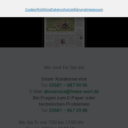
Cookie-Richtlinie
Datenschutzerklärung
Impressum
Wir sind für Sie da!
Unser Kundenservice
Tel.
03681 – 887 99 96
E-Mail:
aboservice@freies-wort.de
Bei Fragen zum E-Paper oder
technischen Problemen
Tel.
03681 – 867 39 88
Mo. bis Fr. von 7:00 bis 17:00 Uhr