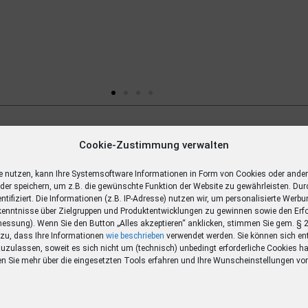
Gewinn
Cookie-Zustimmung verwalten
ägige
e nutzen, kann Ihre Systemsoftware Informationen in Form von Cookies oder ande
oder speichern, um z.B. die gewünschte Funktion der Website zu gewährleisten. Dur
entifiziert. Die Informationen (z.B. IP-Adresse) nutzen wir, um personalisierte Werb
enntnisse über Zielgruppen und Produktentwicklungen zu gewinnen sowie den Erf
ssung). Wenn Sie den Button „Alles akzeptieren“ anklicken, stimmen Sie gem. §
O zu, dass Ihre Informationen
wie beschrieben
verwendet werden. Sie können sich en
zuzulassen, soweit es sich nicht um (technisch) unbedingt erforderliche Cookies ha
en Sie mehr über die eingesetzten Tools erfahren und Ihre Wunscheinstellungen v