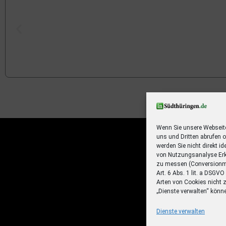
Ihr Sommer – Ihr Abo – Ihr 
Jetzt zum Sonderpreis lesen und eine 3-t
Sommerreise gewinnen!
Wenn Sie unsere Webseit
uns und Dritten abrufen 
Zum Deal
werden Sie nicht direkt id
von Nutzungsanalyse Erk
zu messen (Conversionme
Art. 6 Abs. 1 lit. a DSGV
Arten von Cookies nicht 
„Dienste verwalten“ könn
Dienste verwalten