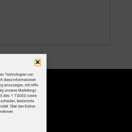
ren Technologien von
ch diese Informationen
ung anzuzeigen, mit Hilfe
olg unseres Marketings
 25 Abs. 1 TDDDG sowie
tscheiden, bestimmte
ndelt. Über den Button
ornehmen.