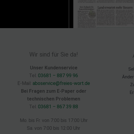
Wir sind für Sie da!
Unser Kundenservice
Se
Tel.
03681 – 887 99 96
Änder
E-Mail:
aboservice@freies-wort.de
Z
Bei Fragen zum E-Paper oder
Er
technischen Problemen
Tel.
03681 – 867 39 88
Mo. bis Fr. von 7:00 bis 17:00 Uhr
Sa. von 7:00 bis 12:00 Uhr