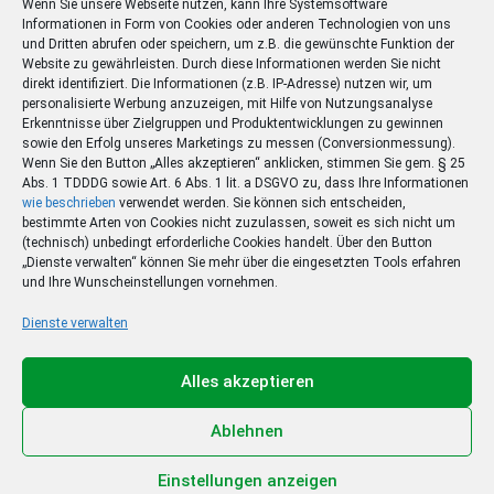
Wenn Sie unsere Webseite nutzen, kann Ihre Systemsoftware
Informationen in Form von Cookies oder anderen Technologien von uns
und Dritten abrufen oder speichern, um z.B. die gewünschte Funktion der
Website zu gewährleisten. Durch diese Informationen werden Sie nicht
direkt identifiziert. Die Informationen (z.B. IP-Adresse) nutzen wir, um
personalisierte Werbung anzuzeigen, mit Hilfe von Nutzungsanalyse
Erkenntnisse über Zielgruppen und Produktentwicklungen zu gewinnen
sowie den Erfolg unseres Marketings zu messen (Conversionmessung).
Wenn Sie den Button „Alles akzeptieren“ anklicken, stimmen Sie gem. § 25
Abs. 1 TDDDG sowie Art. 6 Abs. 1 lit. a DSGVO zu, dass Ihre Informationen
wie beschrieben
verwendet werden. Sie können sich entscheiden,
bestimmte Arten von Cookies nicht zuzulassen, soweit es sich nicht um
(technisch) unbedingt erforderliche Cookies handelt. Über den Button
„Dienste verwalten“ können Sie mehr über die eingesetzten Tools erfahren
und Ihre Wunscheinstellungen vornehmen.
Dienste verwalten
Ihr Sommer – Ihr Abo –
Ihr Gewinn
Alles akzeptieren
Jetzt zum Sonderpreis lesen und eine 3-tägige
Sommerreise gewinnen!
Ablehnen
Zum Deal
Einstellungen anzeigen