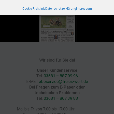
Cookie-Richtlinie
Datenschutzerklärung
Impressum
Wir sind für Sie da!
Unser Kundenservice
Tel.
03681 – 887 99 96
E-Mail:
aboservice@freies-wort.de
Bei Fragen zum E-Paper oder
technischen Problemen
Tel.
03681 – 867 39 88
Mo. bis Fr. von 7:00 bis 17:00 Uhr