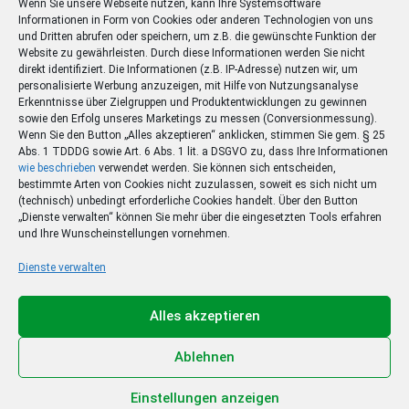
Wenn Sie unsere Webseite nutzen, kann Ihre Systemsoftware
Informationen in Form von Cookies oder anderen Technologien von uns
und Dritten abrufen oder speichern, um z.B. die gewünschte Funktion der
Website zu gewährleisten. Durch diese Informationen werden Sie nicht
direkt identifiziert. Die Informationen (z.B. IP-Adresse) nutzen wir, um
personalisierte Werbung anzuzeigen, mit Hilfe von Nutzungsanalyse
Erkenntnisse über Zielgruppen und Produktentwicklungen zu gewinnen
sowie den Erfolg unseres Marketings zu messen (Conversionmessung).
Wenn Sie den Button „Alles akzeptieren“ anklicken, stimmen Sie gem. § 25
Abs. 1 TDDDG sowie Art. 6 Abs. 1 lit. a DSGVO zu, dass Ihre Informationen
wie beschrieben
verwendet werden. Sie können sich entscheiden,
bestimmte Arten von Cookies nicht zuzulassen, soweit es sich nicht um
(technisch) unbedingt erforderliche Cookies handelt. Über den Button
„Dienste verwalten“ können Sie mehr über die eingesetzten Tools erfahren
und Ihre Wunscheinstellungen vornehmen.
Dienste verwalten
Ihr Sommer – Ihr Abo –
Ihr Gewinn
Alles akzeptieren
Jetzt zum Sonderpreis lesen und eine 3-tägige
Sommerreise gewinnen!
Ablehnen
Zum Deal
Einstellungen anzeigen