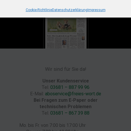
Cookie-Richtlinie
Datenschutzerklärung
Impressum
Wir sind für Sie da!
Unser Kundenservice
Tel.
03681 – 887 99 96
E-Mail:
aboservice@freies-wort.de
Bei Fragen zum E-Paper oder
technischen Problemen
Tel.
03681 – 867 39 88
Mo. bis Fr. von 7:00 bis 17:00 Uhr