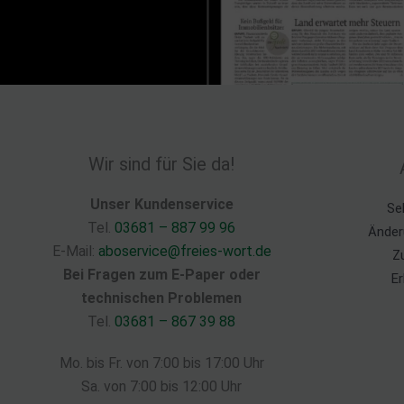
Wir sind für Sie da!
Unser Kundenservice
Se
Tel.
03681 – 887 99 96
Änder
E-Mail:
aboservice@freies-wort.de
Z
Bei Fragen zum E-Paper oder
Er
technischen Problemen
Tel.
03681 – 867 39 88
Mo. bis Fr. von 7:00 bis 17:00 Uhr
Sa. von 7:00 bis 12:00 Uhr