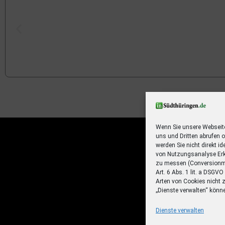
Ihr Sommer – Ihr Abo – Ihr 
Jetzt zum Sonderpreis lesen und eine 3-t
Sommerreise gewinnen!
Wenn Sie unsere Webseit
uns und Dritten abrufen 
Zum Deal
werden Sie nicht direkt id
von Nutzungsanalyse Erk
zu messen (Conversionme
Art. 6 Abs. 1 lit. a DSGV
Arten von Cookies nicht 
„Dienste verwalten“ könn
Dienste verwalten