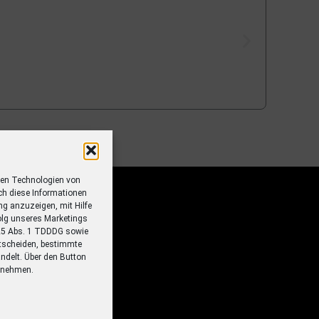
ren Technologien von
ch diese Informationen
ung anzuzeigen, mit Hilfe
olg unseres Marketings
 25 Abs. 1 TDDDG sowie
tscheiden, bestimmte
ndelt. Über den Button
ornehmen.