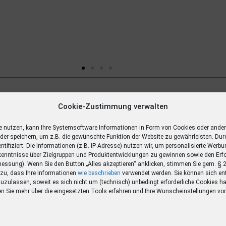
Gewinn
Cookie-Zustimmung verwalten
ägige
e nutzen, kann Ihre Systemsoftware Informationen in Form von Cookies oder ande
oder speichern, um z.B. die gewünschte Funktion der Website zu gewährleisten. Dur
entifiziert. Die Informationen (z.B. IP-Adresse) nutzen wir, um personalisierte Werb
enntnisse über Zielgruppen und Produktentwicklungen zu gewinnen sowie den Erf
ssung). Wenn Sie den Button „Alles akzeptieren“ anklicken, stimmen Sie gem. §
O zu, dass Ihre Informationen
wie beschrieben
verwendet werden. Sie können sich en
zuzulassen, soweit es sich nicht um (technisch) unbedingt erforderliche Cookies ha
en Sie mehr über die eingesetzten Tools erfahren und Ihre Wunscheinstellungen v