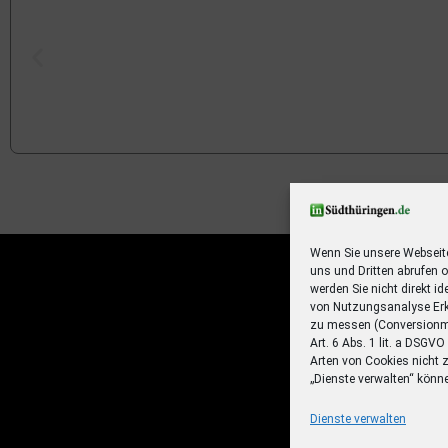
Ihr Sommer – Ihr Abo – Ihr 
Jetzt zum Sonderpreis lesen und eine 3-t
Sommerreise gewinnen!
Wenn Sie unsere Webseit
uns und Dritten abrufen 
Zum Deal
werden Sie nicht direkt id
von Nutzungsanalyse Erk
zu messen (Conversionme
Art. 6 Abs. 1 lit. a DSGV
Arten von Cookies nicht 
„Dienste verwalten“ könn
Dienste verwalten