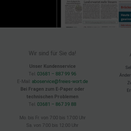
Wir sind für Sie da!
Unser Kundenservice
Se
Tel.
03681 – 887 99 96
Änder
E-Mail:
aboservice@freies-wort.de
Z
Bei Fragen zum E-Paper oder
Er
technischen Problemen
Tel.
03681 – 867 39 88
Mo. bis Fr. von 7:00 bis 17:00 Uhr
Sa. von 7:00 bis 12:00 Uhr