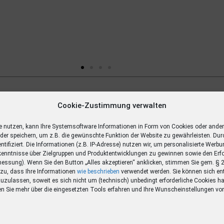
Gewinn
Cookie-Zustimmung verwalten
ägige
e nutzen, kann Ihre Systemsoftware Informationen in Form von Cookies oder ande
oder speichern, um z.B. die gewünschte Funktion der Website zu gewährleisten. Dur
entifiziert. Die Informationen (z.B. IP-Adresse) nutzen wir, um personalisierte Werb
enntnisse über Zielgruppen und Produktentwicklungen zu gewinnen sowie den Erf
ssung). Wenn Sie den Button „Alles akzeptieren“ anklicken, stimmen Sie gem. §
O zu, dass Ihre Informationen
wie beschrieben
verwendet werden. Sie können sich en
zuzulassen, soweit es sich nicht um (technisch) unbedingt erforderliche Cookies ha
en Sie mehr über die eingesetzten Tools erfahren und Ihre Wunscheinstellungen v