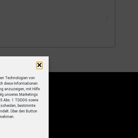
ren Technologien von
ch diese Informationen
ung anzuzeigen, mit Hilfe
olg unseres Marketings
 25 Abs. 1 TDDDG sowie
tscheiden, bestimmte
ndelt. Über den Button
ornehmen.