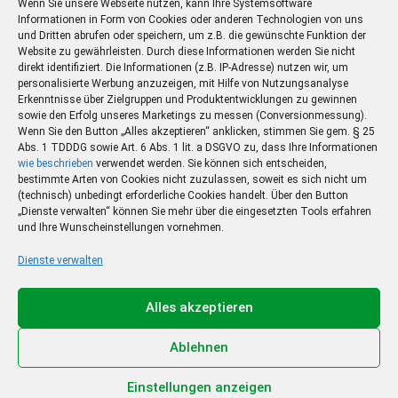
Wenn Sie unsere Webseite nutzen, kann Ihre Systemsoftware
Informationen in Form von Cookies oder anderen Technologien von uns
und Dritten abrufen oder speichern, um z.B. die gewünschte Funktion der
Website zu gewährleisten. Durch diese Informationen werden Sie nicht
direkt identifiziert. Die Informationen (z.B. IP-Adresse) nutzen wir, um
personalisierte Werbung anzuzeigen, mit Hilfe von Nutzungsanalyse
Erkenntnisse über Zielgruppen und Produktentwicklungen zu gewinnen
sowie den Erfolg unseres Marketings zu messen (Conversionmessung).
Wenn Sie den Button „Alles akzeptieren“ anklicken, stimmen Sie gem. § 25
Abs. 1 TDDDG sowie Art. 6 Abs. 1 lit. a DSGVO zu, dass Ihre Informationen
wie beschrieben
verwendet werden. Sie können sich entscheiden,
bestimmte Arten von Cookies nicht zuzulassen, soweit es sich nicht um
(technisch) unbedingt erforderliche Cookies handelt. Über den Button
„Dienste verwalten“ können Sie mehr über die eingesetzten Tools erfahren
und Ihre Wunscheinstellungen vornehmen.
Dienste verwalten
Ihr Sommer – Ihr Abo –
Ihr Gewinn
Alles akzeptieren
Jetzt zum Sonderpreis lesen und eine 3-tägige
Sommerreise gewinnen!
Ablehnen
Zum Deal
Einstellungen anzeigen