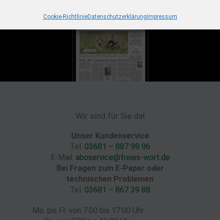
Cookie-Richtlinie
Datenschutzerklärung
Impressum
Wir sind für Sie da!
Unser Kundenservice
Tel.
03681 – 887 99 96
E-Mail:
aboservice@freies-wort.de
Bei Fragen zum E-Paper oder
technischen Problemen
Tel.
03681 – 867 39 88
Mo. bis Fr. von 7:00 bis 17:00 Uhr