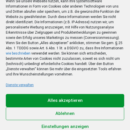
Wenn Sie unsere Webseite nutzen, kann Ihre Systemsoftware
Informationen in Form von Cookies oder anderen Technologien von uns
und Dritten abrufen oder speichern, um z.B. die gewünschte Funktion der
Website zu gewährleisten. Durch diese Informationen werden Sie nicht
direkt identifiziert. Die Informationen (z.B. IP-Adresse) nutzen wir, um
personalisierte Werbung anzuzeigen, mit Hilfe von Nutzungsanalyse
Erkenntnisse über Zielgruppen und Produktentwicklungen zu gewinnen
sowie den Erfolg unseres Marketings zu messen (Conversionmessung).
Wenn Sie den Button „Alles akzeptieren“ anklicken, stimmen Sie gem. § 25
Abs. 1 TDDDG sowie Art. 6 Abs. 1 lit. a DSGVO zu, dass Ihre Informationen
wie beschrieben
verwendet werden. Sie können sich entscheiden,
bestimmte Arten von Cookies nicht zuzulassen, soweit es sich nicht um
(technisch) unbedingt erforderliche Cookies handelt. Über den Button
„Dienste verwalten“ können Sie mehr über die eingesetzten Tools erfahren
und Ihre Wunscheinstellungen vornehmen.
Dienste verwalten
Ihr Sommer – Ihr Abo –
Ihr Gewinn
Alles akzeptieren
Jetzt zum Sonderpreis lesen und eine 3-tägige
Sommerreise gewinnen!
Ablehnen
Zum Deal
Einstellungen anzeigen