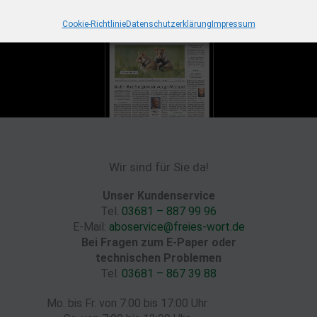
Cookie-Richtlinie
Datenschutzerklärung
Impressum
Wir sind für Sie da!
Unser Kundenservice
Tel.
03681 – 887 99 96
E-Mail:
aboservice@freies-wort.de
Bei Fragen zum E-Paper oder
technischen Problemen
Tel.
03681 – 867 39 88
Mo. bis Fr. von 7:00 bis 17:00 Uhr