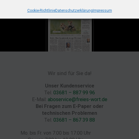
Cookie-Richtlinie
Datenschutzerklärung
Impressum
Wir sind für Sie da!
Unser Kundenservice
Tel.
03681 – 887 99 96
E-Mail:
aboservice@freies-wort.de
Bei Fragen zum E-Paper oder
technischen Problemen
Tel.
03681 – 867 39 88
Mo. bis Fr. von 7:00 bis 17:00 Uhr