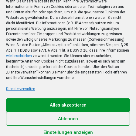
Wenn Sie unsere Webseite nutzen, kann Ihre Systemsoftware
Informationen in Form von Cookies oder anderen Technologien von uns
und Dritten abrufen oder speichern, um z.B. die gewünschte Funktion der
Website zu gewährleisten. Durch diese Informationen werden Sie nicht
direkt identifiziert. Die Informationen (z.B. IP-Adresse) nutzen wir, um
personalisierte Werbung anzuzeigen, mit Hilfe von Nutzungsanalyse
Erkenntnisse über Zielgruppen und Produktentwicklungen zu gewinnen
sowie den Erfolg unseres Marketings zu messen (Conversionmessung).
Wenn Sie den Button „Alles akzeptieren“ anklicken, stimmen Sie gem. § 25
Abs. 1 TDDDG sowie Art. 6 Abs. 1 lit. a DSGVO zu, dass Ihre Informationen
wie beschrieben
verwendet werden. Sie können sich entscheiden,
bestimmte Arten von Cookies nicht zuzulassen, soweit es sich nicht um
(technisch) unbedingt erforderliche Cookies handelt. Über den Button
„Dienste verwalten“ können Sie mehr über die eingesetzten Tools erfahren
und Ihre Wunscheinstellungen vornehmen.
Dienste verwalten
Ihr Sommer – Ihr Abo –
Ihr Gewinn
Alles akzeptieren
Jetzt zum Sonderpreis lesen und eine 3-tägige
Sommerreise gewinnen!
Ablehnen
Zum Deal
Einstellungen anzeigen