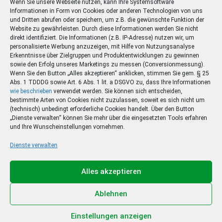
Wenn Sie unsere Webseite nutzen, kann Ihre Systemsoftware
Informationen in Form von Cookies oder anderen Technologien von uns
und Dritten abrufen oder speichern, um z.B. die gewünschte Funktion der
Website zu gewährleisten. Durch diese Informationen werden Sie nicht
direkt identifiziert. Die Informationen (z.B. IP-Adresse) nutzen wir, um
personalisierte Werbung anzuzeigen, mit Hilfe von Nutzungsanalyse
Erkenntnisse über Zielgruppen und Produktentwicklungen zu gewinnen
sowie den Erfolg unseres Marketings zu messen (Conversionmessung).
Wenn Sie den Button „Alles akzeptieren“ anklicken, stimmen Sie gem. § 25
Abs. 1 TDDDG sowie Art. 6 Abs. 1 lit. a DSGVO zu, dass Ihre Informationen
wie beschrieben
verwendet werden. Sie können sich entscheiden,
bestimmte Arten von Cookies nicht zuzulassen, soweit es sich nicht um
(technisch) unbedingt erforderliche Cookies handelt. Über den Button
„Dienste verwalten“ können Sie mehr über die eingesetzten Tools erfahren
und Ihre Wunscheinstellungen vornehmen.
Dienste verwalten
Ihr Sommer – Ihr Abo –
Ihr Gewinn
Alles akzeptieren
Jetzt zum Sonderpreis lesen und eine 3-tägige
Sommerreise gewinnen!
Ablehnen
Zum Deal
Einstellungen anzeigen