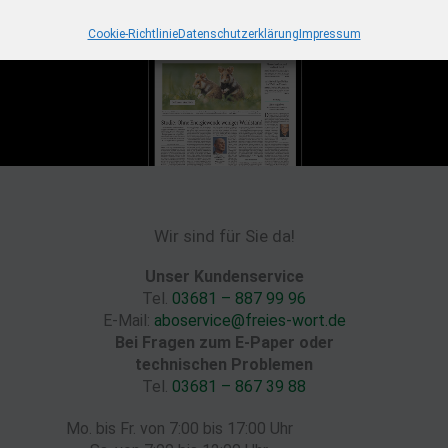
Cookie-Richtlinie
Datenschutzerklärung
Impressum
Wir sind für Sie da!
Unser Kundenservice
Tel.
03681 – 887 99 96
E-Mail:
aboservice@freies-wort.de
Bei Fragen zum E-Paper oder
technischen Problemen
Tel.
03681 – 867 39 88
Mo. bis Fr. von 7:00 bis 17:00 Uhr