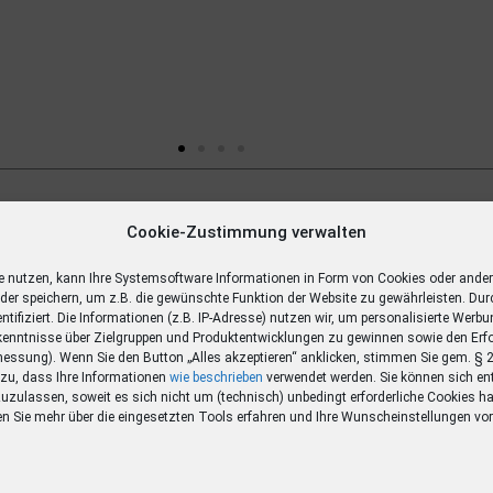
Gewinn
Cookie-Zustimmung verwalten
ägige
e nutzen, kann Ihre Systemsoftware Informationen in Form von Cookies oder ande
oder speichern, um z.B. die gewünschte Funktion der Website zu gewährleisten. Dur
entifiziert. Die Informationen (z.B. IP-Adresse) nutzen wir, um personalisierte Werb
enntnisse über Zielgruppen und Produktentwicklungen zu gewinnen sowie den Erf
ssung). Wenn Sie den Button „Alles akzeptieren“ anklicken, stimmen Sie gem. §
O zu, dass Ihre Informationen
wie beschrieben
verwendet werden. Sie können sich en
zuzulassen, soweit es sich nicht um (technisch) unbedingt erforderliche Cookies ha
en Sie mehr über die eingesetzten Tools erfahren und Ihre Wunscheinstellungen v