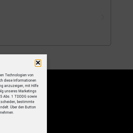
ren Technologien von
ch diese Informationen
ung anzuzeigen, mit Hilfe
olg unseres Marketings
 25 Abs. 1 TDDDG sowie
tscheiden, bestimmte
ndelt. Über den Button
ornehmen.