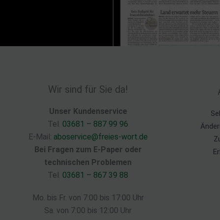
Wir sind für Sie da!
Unser Kundenservice
Se
Tel.
03681 – 887 99 96
Änder
E-Mail:
aboservice@freies-wort.de
Z
Bei Fragen zum E-Paper oder
Er
technischen Problemen
Tel.
03681 – 867 39 88
Mo. bis Fr. von 7:00 bis 17:00 Uhr
Sa. von 7:00 bis 12:00 Uhr