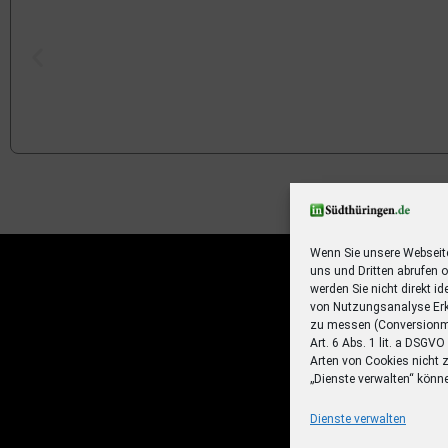
Ihr Sommer – Ihr Abo – Ihr 
Jetzt zum Sonderpreis lesen und eine 3-t
Sommerreise gewinnen!
Wenn Sie unsere Webseit
uns und Dritten abrufen 
Zum Deal
werden Sie nicht direkt id
von Nutzungsanalyse Erk
zu messen (Conversionme
Art. 6 Abs. 1 lit. a DSGV
Arten von Cookies nicht 
„Dienste verwalten“ könn
Dienste verwalten